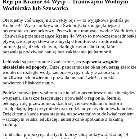
Rejs po Krainie 44 Wysp – Tramwajem Wodnym
Wodniczka lub Szuwarka
Oferujemy coś więcej niż zwykły rejs — to wyjątkowa podróż po
Krainie 44 Wysp i odkrywanie Świnoujścia z najpiękniejszej
przyrodniczo perspektywy. Przeszklone tramwaje wodne Wodniczka
i Szuwarka przemierzające Krainę 44 Wysp to nowoczesne jednostki
pływające zaprojektowane z myślą o komforcie i środowisku,
poruszają się dzięki cichym, ekologicznym silnikom, które
pozwalają podziwiać naturę bez zakłócania jej harmonii.
Jednostki są przestronne i zadaszone,
co zapewnia wygodę
niezależnie od pogody
. Duże, panoramiczne okna otwierają szerokie
widoki na rozległe wody, zielone wyspy i ukryte zatoczki, a
możliwość ich otwierania pozwala poczuć świeże, morskie
powietrze i bliskość natury.
Podróż tramwajem wodnym to nie tylko przemieszczanie się między
wyspami, ale także fascynująca opowieść o regionie. Sternik,
pełniący rolę przewodnika, dzieli się ciekawostkami o historii
archipelagu, jego przyrodzie oraz codziennym życiu mieszkańców.
Dzięki temu każda trasa staje się niepowtarzalnym doświadczeniem
– łączącym relaks, edukację i autentyczne spotkanie z lokalną
kulturą.
To idealna propozycja dla tych, którzy chcą odkrywać Krainę 44