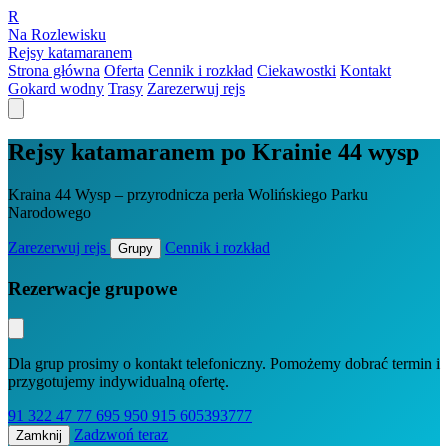
R
Na Rozlewisku
Rejsy katamaranem
Strona główna
Oferta
Cennik i rozkład
Ciekawostki
Kontakt
Gokard wodny
Trasy
Zarezerwuj rejs
Rejsy katamaranem po Krainie 44 wysp
Kraina 44 Wysp – przyrodnicza perła Wolińskiego Parku
Narodowego
Zarezerwuj rejs
Cennik i rozkład
Grupy
Rezerwacje grupowe
Dla grup prosimy o kontakt telefoniczny. Pomożemy dobrać termin i
przygotujemy indywidualną ofertę.
91 322 47 77
695 950 915
605393777
Zadzwoń teraz
Zamknij