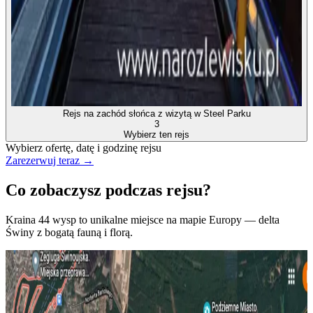
Rejs na zachód słońca z wizytą w Steel Parku
3
Wybierz ten rejs
Wybierz ofertę, datę i godzinę rejsu
Zarezerwuj teraz →
Co zobaczysz podczas rejsu?
Kraina 44 wysp to unikalne miejsce na mapie Europy — delta
Świny z bogatą fauną i florą.