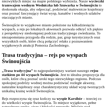
niezwykłych miejsc na mapie polskiego wybrzeża. Nasze
wycieczki
tramwajem wodnym Wodniczka lub Szuwarka w Świnoujściu
to
doskonała okazja, aby odpocząć, podziwiać malownicze krajobrazy
oraz poznać fascynujący świat wysp, kanałów i wodnych szlaków
otaczających miasto.
Świnoujście to wyjątkowe miasto położone na kilkudziesięciu
wyspach, a rejs po lokalnych akwenach pozwala odkryć ich piękno
z perspektywy niedostępnej podczas tradycyjnego zwiedzania. To
niezapomniana przygoda dla rodzin, par, grup turystycznych oraz
wszystkich osób, które chcą połączyć relaks z poznawaniem
wyjątkowych atrakcji Pomorza Zachodniego.
Trasa tradycyjna – rejs po wyspach
Świnoujścia
„Trasa tradycyjna”
to najpopularniejszy wariant naszego
rejsu
statkiem po 44 wyspach Świnoujścia
. Jest to idealna propozycja dla
osób, które chcą poznać uroki tego niezwykłego regionu. Podczas
spokojnej podróży wodnej można podziwiać rozległe akweny,
naturalne krajobrazy oraz charakterystyczny układ wysp tworzących
unikalną krainę wokół Świnoujścia.
Rejs rozpoczyna się oraz kończy na
wyspie Karsibór
– trzeciej co
do wielkości wyspie Świnoujścia. To miejsce wyjątkowe, pełne
naturalnego uroku, ciszy i bliskości przyrody. Właśnie stąd